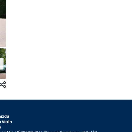
ızda
 Verin
m