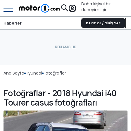
Daha kişisel bir
deneyim için
Haberler
KAYIT OL / GİRİŞ YAP
Ana Sayfa
Hyundai
Fotoğraflar
Fotoğraflar - 2018 Hyundai i40
Tourer casus fotoğrafları