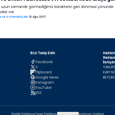
e uzun zamandır görmediğimiz karakterin geri dönmesi yönünde
alar var.
R VE OTOMOBİLLER
-
13 Ağu 2017
Bizi Takip Edin
Hakkım
Reklam
Facebook
İletişi
X
YAKUPL
Flipboard
KAPI N
Google News
BEYLİK
Instagram
YouTube
RSS
Gizlilik Politikası
Çerez Politikası
Çerez Ayarları
Kullanım Şartları