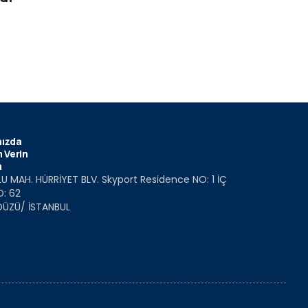
ızda
 Verin
m
U MAH. HÜRRİYET BLV. Skyport Residence NO: 1 İÇ
O: 62
DÜZÜ/ İSTANBUL