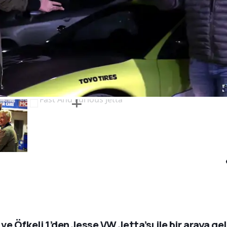
ı ve Öfkeli 1’den Jesse VW Jetta’sı ile bir araya gel