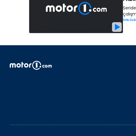
Serid
çalışm
ÜNLÜLE