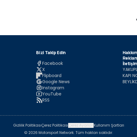
Bizi Takip Edin
Hakkım
Reklam
Facebook
İletişi
X
YAKUPL
Flipboard
KAPI N
Google News
BEYLİK
Instagram
YouTube
RSS
Gizlilik Politikası
Çerez Politikası
Çerez Ayarları
Kullanım Şartları
© 2026 Motorsport Network. Tüm hakları saklıdır.