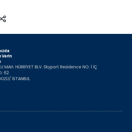
ızda
 Verin
m
U MAH. HÜRRİYET BLV. Skyport Residence NO: 1 İÇ
O: 62
DÜZÜ/ İSTANBUL