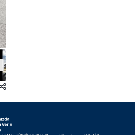
ızda
 Verin
m