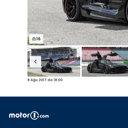
16
8 Ağu 2017
da
18:00