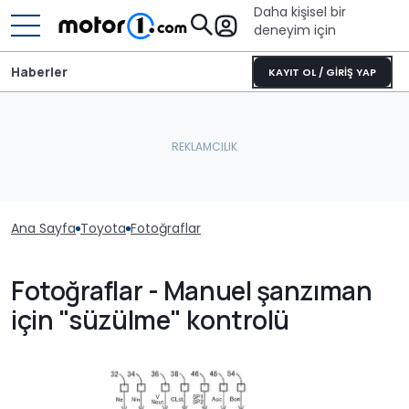
Daha kişisel bir
deneyim için
Haberler
KAYIT OL / GİRİŞ YAP
Ana Sayfa
Toyota
Fotoğraflar
Fotoğraflar - Manuel şanzıman
için "süzülme" kontrolü