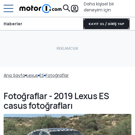
Daha kişisel bir
deneyim için
Haberler
KAYIT OL / GİRİŞ YAP
Ana Sayfa
Lexus
ES
Fotoğraflar
Fotoğraflar - 2019 Lexus ES
casus fotoğrafları