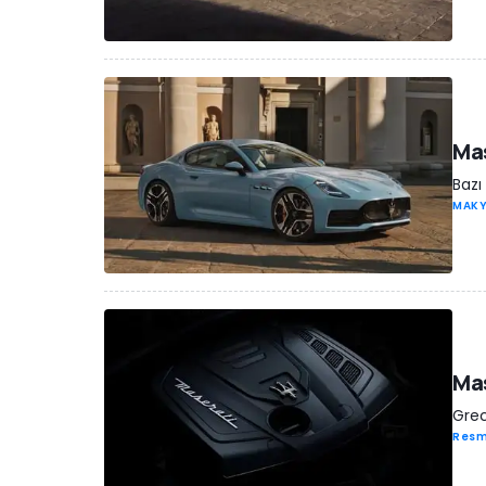
Mas
Bazı
MAK
Mas
Grec
Resm