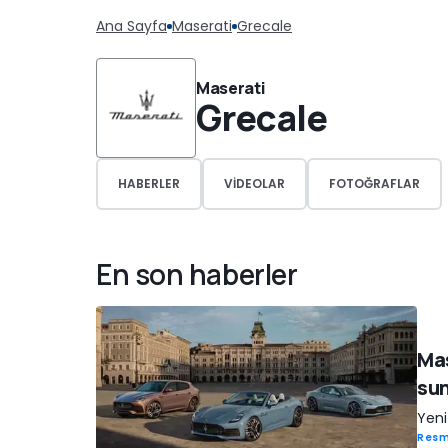
Ana Sayfa
Maserati
Grecale
Maserati
Grecale
HABERLER
VIDEOLAR
FOTOĞRAFLAR
En son haberler
Mas
sun
Yeni
Resm