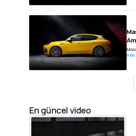
Mas
Ame
Mase
ÖZEL
En güncel video