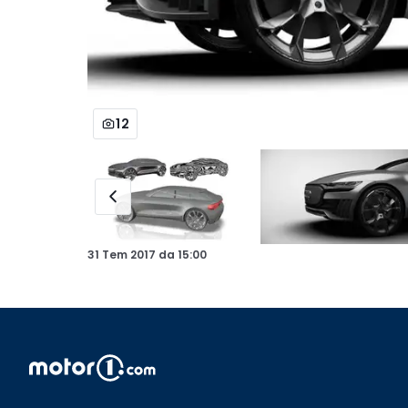
12
31 Tem 2017
da
15:00