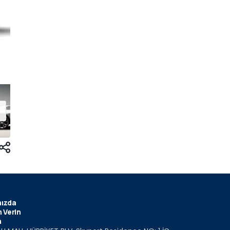
ızda
 Verin
m