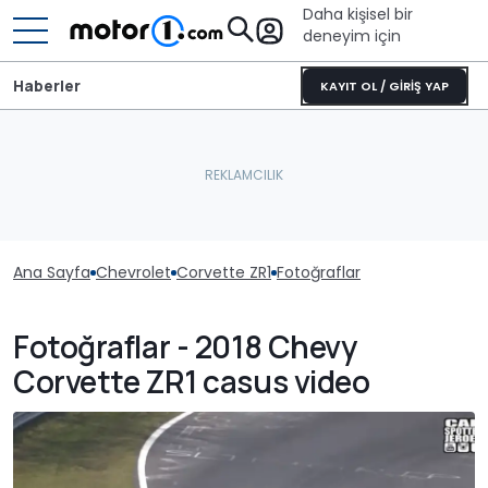
Daha kişisel bir
deneyim için
Haberler
KAYIT OL / GİRİŞ YAP
Ana Sayfa
Chevrolet
Corvette ZR1
Fotoğraflar
Fotoğraflar - 2018 Chevy
Corvette ZR1 casus video