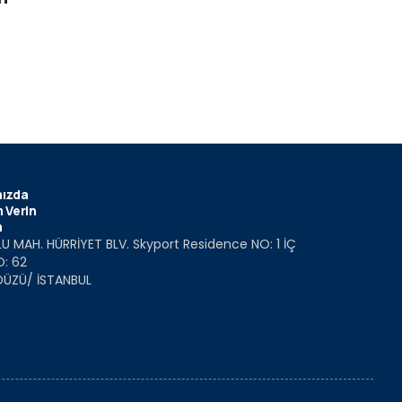
ızda
 Verin
m
U MAH. HÜRRİYET BLV. Skyport Residence NO: 1 İÇ
O: 62
DÜZÜ/ İSTANBUL