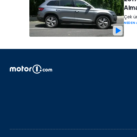
Alma
Çek ür
NEDEN 