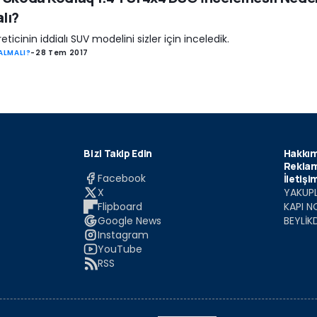
lı?
eticinin iddialı SUV modelini sizler için inceledik.
ALMALI?
-
28 Tem 2017
Bizi Takip Edin
Hakkım
Reklam
Facebook
İletişi
X
YAKUPL
Flipboard
KAPI N
Google News
BEYLİK
Instagram
YouTube
RSS