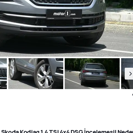
 Skoda Kodiaq 1.4 TSI 4x4 DSG İncelemesi| Nede