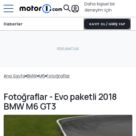
Daha kişisel bir
deneyim için
Haberler
KAYIT OL / GİRİŞ YAP
Ana Sayfa
BMW
M6
Fotoğraflar
Fotoğraflar - Evo paketli 2018
BMW M6 GT3