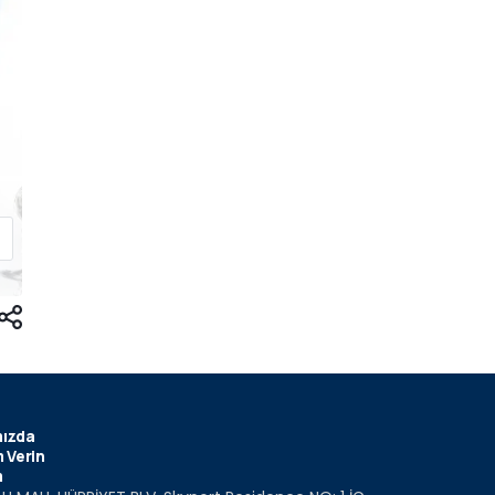
ızda
 Verin
m