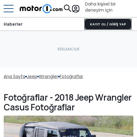
Daha kişisel bir
deneyim için
Haberler
KAYIT OL / GİRİŞ YAP
Ana Sayfa
Jeep
Wrangler
Fotoğraflar
Fotoğraflar - 2018 Jeep Wrangler
Casus Fotoğraflar