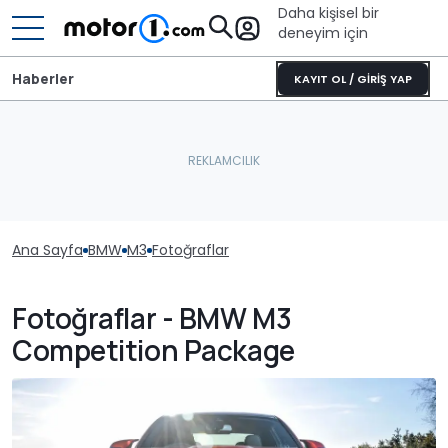
Daha kişisel bir
deneyim için
Haberler
KAYIT OL / GİRİŞ YAP
Ana Sayfa
BMW
M3
Fotoğraflar
Fotoğraflar - BMW M3
Competition Package