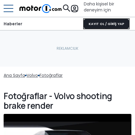
Daha kişisel bir
deneyim için
Haberler
KAYIT OL / GİRİŞ YAP
Ana Sayfa
Volvo
Fotoğraflar
Fotoğraflar - Volvo shooting
brake render