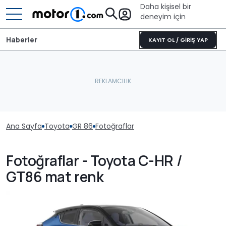
Daha kişisel bir
deneyim için
Haberler
KAYIT OL / GİRİŞ YAP
Ana Sayfa
Toyota
GR 86
Fotoğraflar
Fotoğraflar - Toyota C-HR /
GT86 mat renk