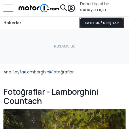
Daha kişisel bir
deneyim için
Haberler
KAYIT OL / GİRİŞ YAP
Ana Sayfa
Lamborghini
Fotoğraflar
Fotoğraflar - Lamborghini
Countach