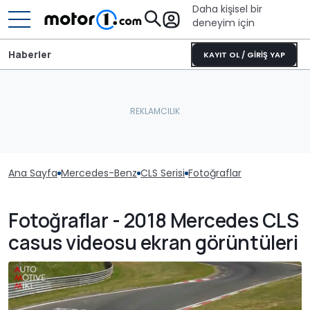
Daha kişisel bir
deneyim için
Haberler
KAYIT OL / GİRİŞ YAP
Ana Sayfa
Mercedes-Benz
CLS Serisi
Fotoğraflar
Fotoğraflar - 2018 Mercedes CLS
casus videosu ekran görüntüleri