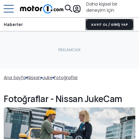
Daha kişisel bir
deneyim için
Haberler
KAYIT OL / GİRİŞ YAP
Ana Sayfa
Nissan
Juke
Fotoğraflar
Fotoğraflar - Nissan JukeCam