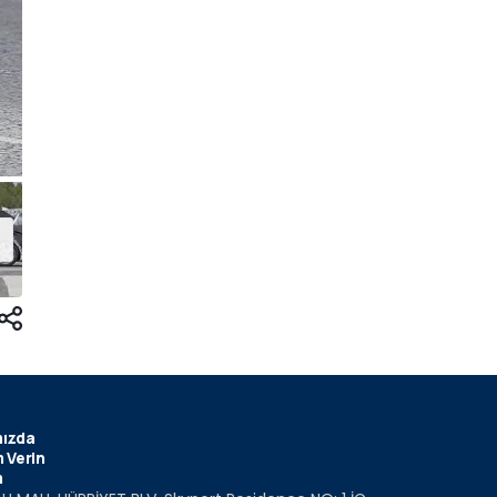
ızda
 Verin
m