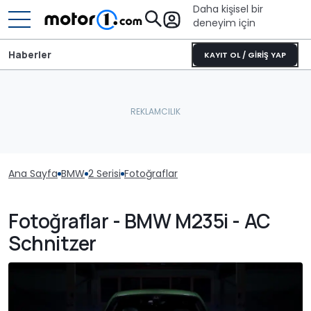
Daha kişisel bir
deneyim için
Haberler
KAYIT OL / GİRİŞ YAP
Ana Sayfa
BMW
2 Serisi
Fotoğraflar
Fotoğraflar - BMW M235i - AC
Schnitzer