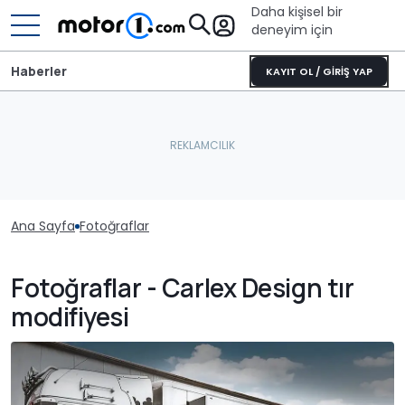
Daha kişisel bir
deneyim için
Haberler
KAYIT OL / GİRİŞ YAP
Ana Sayfa
Fotoğraflar
Fotoğraflar - Carlex Design tır
modifiyesi