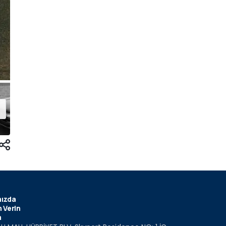
ızda
 Verin
m