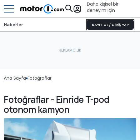
Daha kişisel bir
deneyim için
Haberler
KAYIT OL / GİRİŞ YAP
Ana Sayfa
Fotoğraflar
Fotoğraflar - Einride T-pod
otonom kamyon