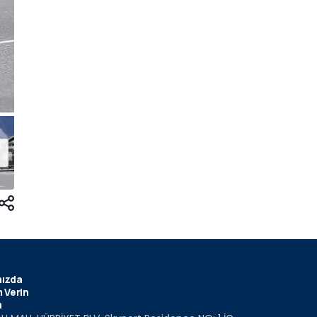
ızda
 Verin
m