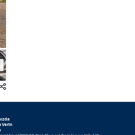
ızda
 Verin
m