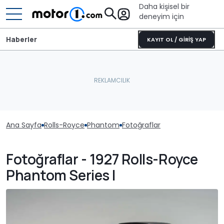
Daha kişisel bir
deneyim için
Haberler
KAYIT OL / GİRİŞ YAP
Ana Sayfa
Rolls-Royce
Phantom
Fotoğraflar
Fotoğraflar - 1927 Rolls-Royce
Phantom Series I