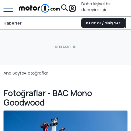
Daha kişisel bir
deneyim için
Haberler
KAYIT OL / GİRİŞ YAP
Ana Sayfa
Fotoğraflar
Fotoğraflar - BAC Mono
Goodwood