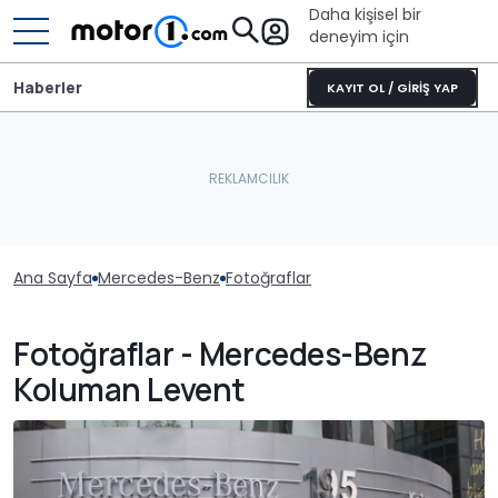
Daha kişisel bir
deneyim için
Haberler
KAYIT OL / GİRİŞ YAP
Ana Sayfa
Mercedes-Benz
Fotoğraflar
Fotoğraflar - Mercedes-Benz
Koluman Levent