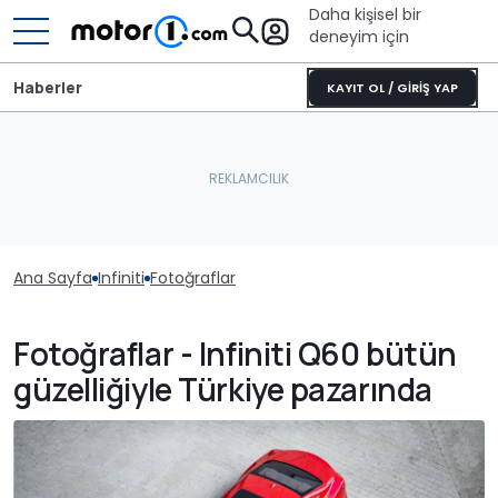
Daha kişisel bir
deneyim için
Haberler
KAYIT OL / GİRİŞ YAP
Ana Sayfa
Infiniti
Fotoğraflar
Fotoğraflar - Infiniti Q60 bütün
güzelliğiyle Türkiye pazarında