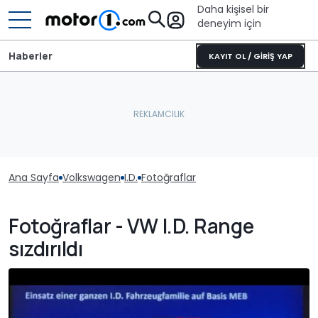
Daha kişisel bir
deneyim için
Haberler
KAYIT OL / GİRİŞ YAP
Ana Sayfa
Volkswagen
I.D.
Fotoğraflar
Fotoğraflar - VW I.D. Range
sızdırıldı