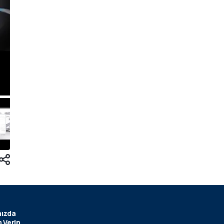
ızda
 Verin