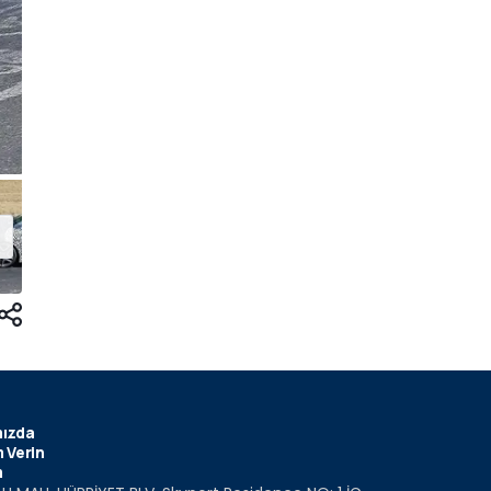
ızda
 Verin
m