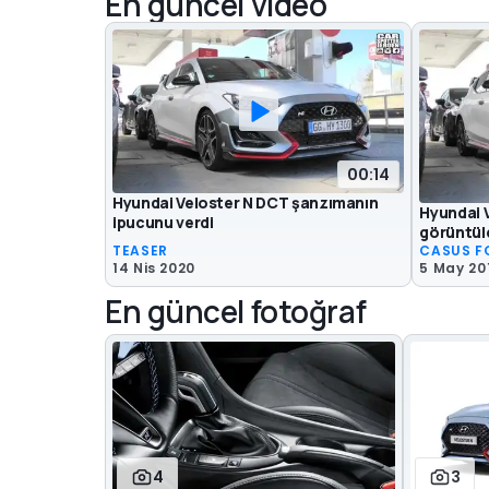
En güncel video
00:14
Hyundai Veloster N DCT şanzımanın
Hyundai 
ipucunu verdi
görüntül
TEASER
CASUS F
14 Nis 2020
5 May 20
En güncel fotoğraf
4
3