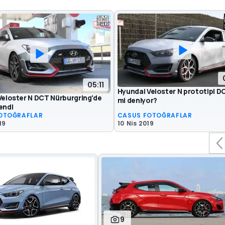
05:11
Hyundai Veloster N prototipi DC
Veloster N DCT Nürburgring'de
mi deniyor?
endi
OTOĞRAFLAR
CASUS FOTOĞRAFLAR
19
10 Nis 2019
9