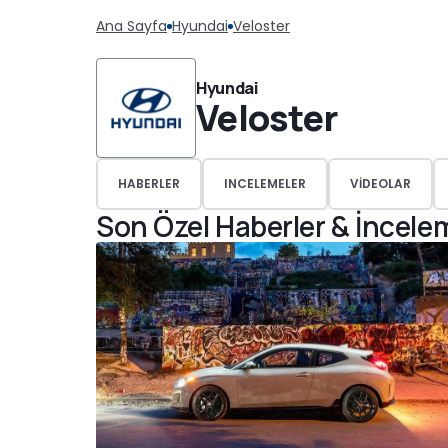
Ana Sayfa
Hyundai
Veloster
Hyundai
Veloster
HABERLER
INCELEMELER
VIDEOLAR
Son Özel Haberler & İncele