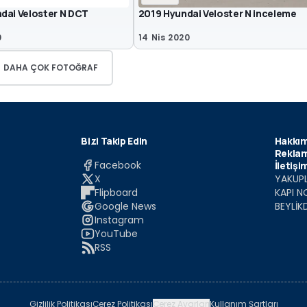
dai Veloster N DCT
2019 Hyundai Veloster N inceleme
0
14 Nis 2020
DAHA ÇOK FOTOĞRAF
Bizi Takip Edin
Hakkım
Reklam
Facebook
İletişi
X
YAKUPL
Flipboard
KAPI N
Google News
BEYLİK
Instagram
YouTube
RSS
Gizlilik Politikası
Çerez Politikası
Çerez Ayarları
Kullanım Şartları