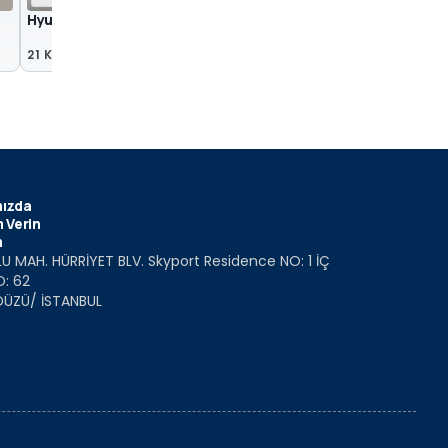
Hyundai RM19
Hyundai Veloster N 
Concept (SEMA 2019
21 Kas 2019
31 Eki 2019
ızda
 Verin
m
U MAH. HÜRRİYET BLV. Skyport Residence NO: 1 İÇ
O: 62
DÜZÜ/ İSTANBUL