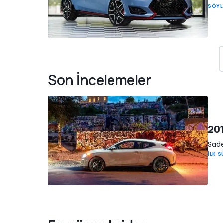
SÖYL
Son İncelemeler
201
Sade
İLK 