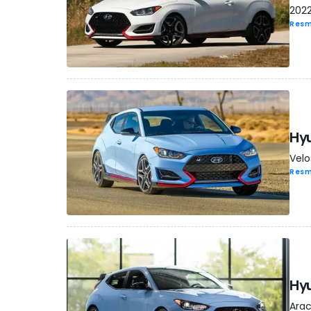
2022
Resm
Hyu
Velo
Resm
Hyu
Arac