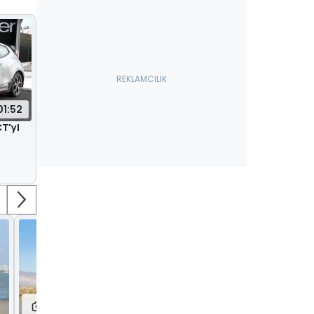
01:52
T'yi
20
3