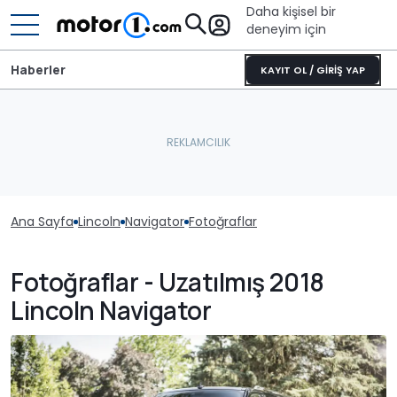
Daha kişisel bir
deneyim için
Haberler
KAYIT OL / GİRİŞ YAP
Ana Sayfa
Lincoln
Navigator
Fotoğraflar
Fotoğraflar - Uzatılmış 2018
Lincoln Navigator