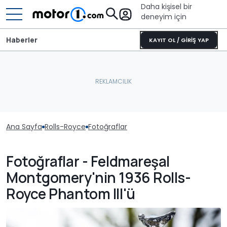
Daha kişisel bir
deneyim için
Haberler
KAYIT OL / GİRİŞ YAP
Ana Sayfa
Rolls-Royce
Fotoğraflar
Fotoğraflar - Feldmareşal
Montgomery'nin 1936 Rolls-
Royce Phantom III'ü