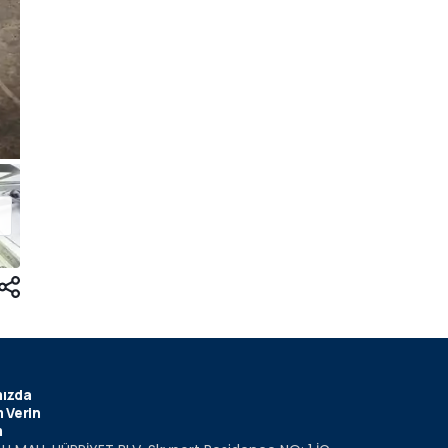
ızda
 Verin
m