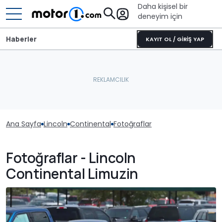
Daha kişisel bir
deneyim için
Haberler
KAYIT OL / GİRİŞ YAP
Ana Sayfa
Lincoln
Continental
Fotoğraflar
Fotoğraflar - Lincoln
Continental Limuzin