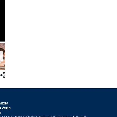
ızda
 Verin
m