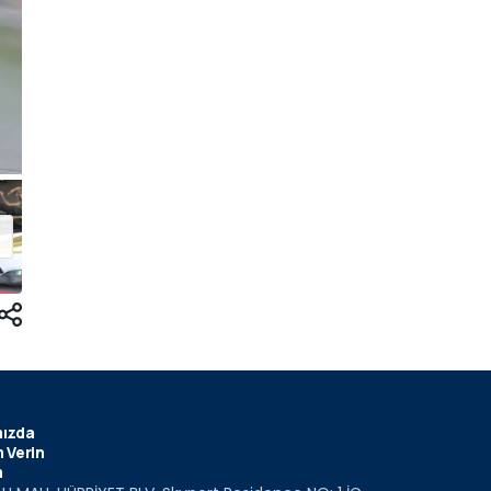
ızda
 Verin
m