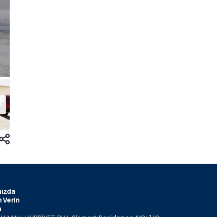
ızda
 Verin
m