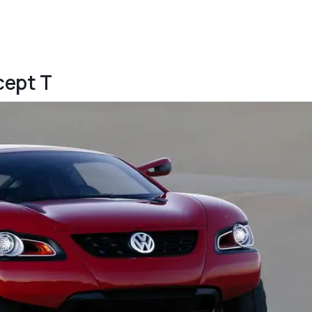
cept T