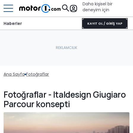
Daha kişisel bir
deneyim için
Haberler
KAYIT OL / GİRİŞ YAP
Ana Sayfa
Fotoğraflar
Fotoğraflar - Italdesign Giugiaro
Parcour konsepti