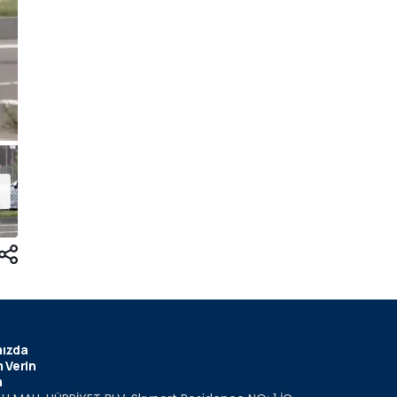
ızda
 Verin
m