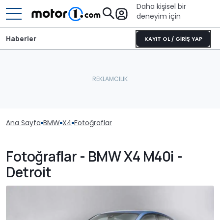
Daha kişisel bir
deneyim için
Haberler
KAYIT OL / GİRİŞ YAP
Ana Sayfa
BMW
X4
Fotoğraflar
Fotoğraflar - BMW X4 M40i -
Detroit