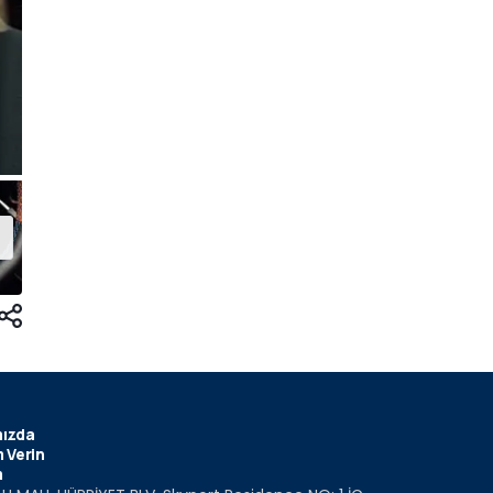
ızda
 Verin
m