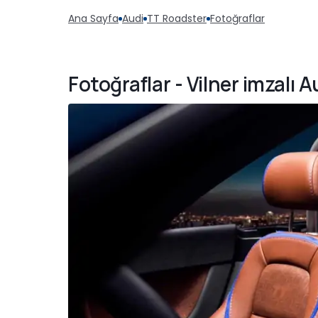
Ana Sayfa
Audi
TT Roadster
Fotoğraflar
Fotoğraflar - Vilner imzalı 