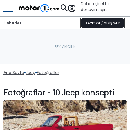
Daha kişisel bir
deneyim için
Haberler
KAYIT OL / GİRİŞ YAP
Ana Sayfa
Jeep
Fotoğraflar
Fotoğraflar - 10 Jeep konsepti