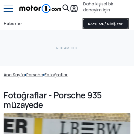
Daha kişisel bir
deneyim için
Haberler
KAYIT OL / GİRİŞ YAP
Ana Sayfa
Porsche
Fotoğraflar
Fotoğraflar - Porsche 935
müzayede