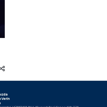
ızda
 Verin
m