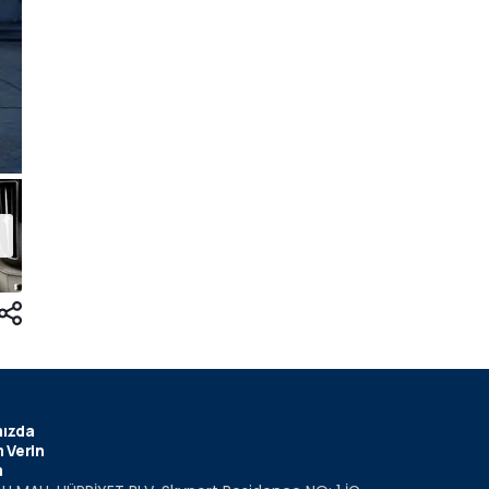
ızda
 Verin
m